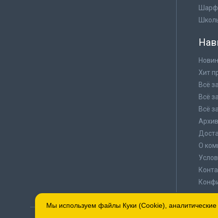
Шарф
Школ
Нав
Новин
Хит п
Всё з
Всё з
Всё з
Архи
Доста
О ком
Услов
Конта
Конф
Мы используем файлы Куки (Cookie), аналитические