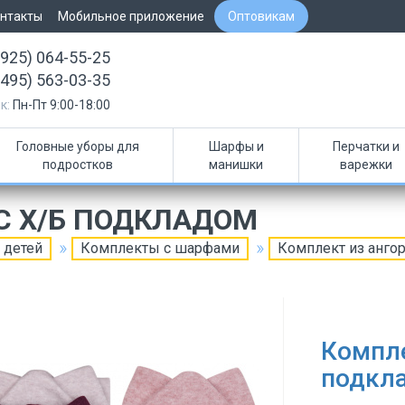
нтакты
Мобильное приложение
Оптовикам
(925) 064-55-25
(495) 563-03-35
к:
Пн-Пт 9:00-18:00
Головные уборы для
Шарфы и
Перчатки и
подростков
манишки
варежки
C Х/Б ПОДКЛАДОМ
 детей
Комплекты с шарфами
Комплект из ангор
Компле
подкл