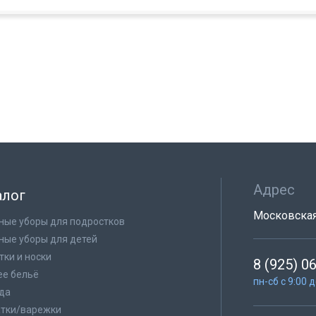
Адрес
алог
Московская 
ные уборы для подростков
ные уборы для детей
тки и носки
8 (925) 0
е бельё
пн-сб с 9:00 
да
тки/варежки