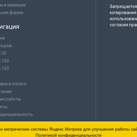
ы и манишки
Запрещается 
ьная форма
копирования 
использован
согласия пра
игация
ки
родаж
а 50
а 100
а 150
в
вка и оплата
пании
ия работы
кты
иденциальность
 и метрические системы Яндекс.Метрика для улучшения работы сайт
Политикой конфиденциальности