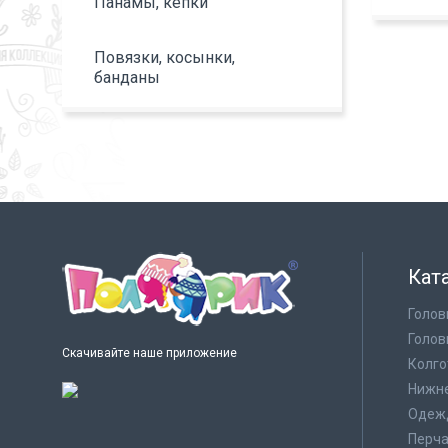
Панамы, кепки
Повязки, косынки,
банданы
Кат
Голов
Голов
Скачивайте наше приложение
Колго
Нижне
Одеж
Перча