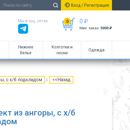
Вход / Регистрация
0 ₽
Мы в соц. сетях
0
Мин. заказ:
5000 ₽
Нижнее
Колготки и
Одежда
белье
носки
ы, c х/б подкладом
<<Назад
кт из ангоры, c х/б
адом