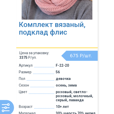
Комплект вязаный,
подклад флис
Цена за упаковку:
675
Р/шт.
3375
Р/уп.
Артикул
F-22-20
Размер
56
Пол
девочка
Сезон
осень, зима
Цвет
розовый, светло-
розовый, молочный,
серый, лаванда
Возраст
10+ лет
Материал
30% шерсть 70% акрил,