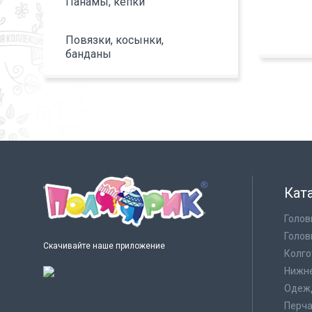
Панамы, кепки
Повязки, косынки,
банданы
Кат
Голов
Голов
Скачивайте наше приложение
Колго
Нижне
Одеж
Перча