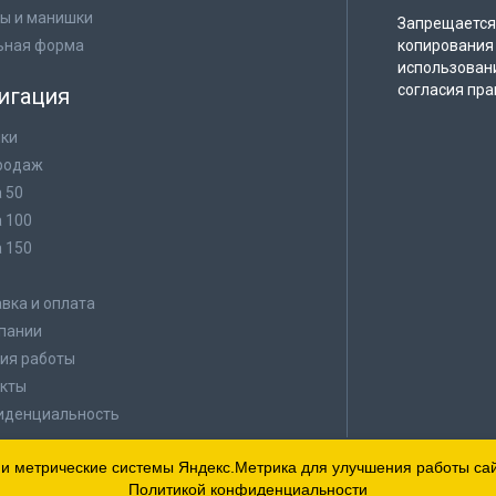
ы и манишки
Запрещается 
ьная форма
копирования 
использован
согласия пра
игация
ки
родаж
а 50
а 100
а 150
в
вка и оплата
пании
ия работы
кты
иденциальность
 и метрические системы Яндекс.Метрика для улучшения работы сайт
Политикой конфиденциальности