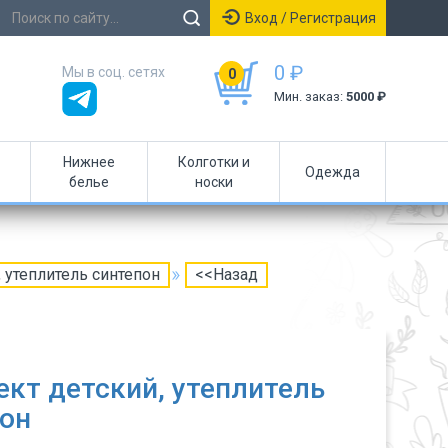
Вход / Регистрация
0 ₽
Мы в соц. сетях
0
Мин. заказ:
5000 ₽
Нижнее
Колготки и
Одежда
белье
носки
 утеплитель синтепон
<<Назад
кт детский, утеплитель
он