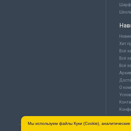
Шарф
Школ
Нав
Новин
Хит п
Всё з
Всё з
Всё з
Архи
Доста
О ком
Услов
Конта
Конф
Мы используем файлы Куки (Cookie), аналитические