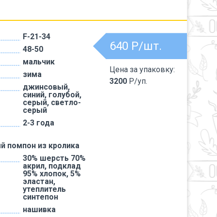
F-21-34
640
Р/шт.
48-50
мальчик
Цена за упаковку:
зима
3200
Р/уп.
джинсовый,
синий, голубой,
серый, светло-
серый
2-3 года
й помпон из кролика
30% шерсть 70%
акрил, подклад
95% хлопок, 5%
эластан,
утеплитель
синтепон
нашивка