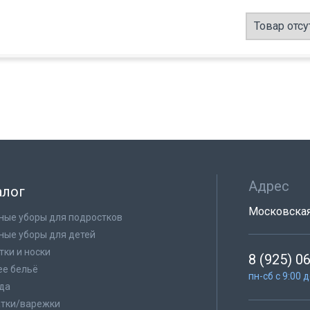
Товар отсу
Адрес
алог
Московская 
ные уборы для подростков
ные уборы для детей
тки и носки
8 (925) 0
е бельё
пн-сб с 9:00 
да
тки/варежки