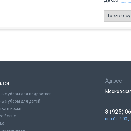
Декор
Товар отсу
Адрес
алог
Московская 
ные уборы для подростков
ные уборы для детей
тки и носки
8 (925) 0
е бельё
пн-сб с 9:00 
да
тки/варежки