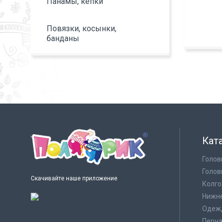
Панамы, кепки
Повязки, косынки,
банданы
Кат
Голов
Голов
Скачивайте наше приложение
Колго
Нижне
Одеж
Перча