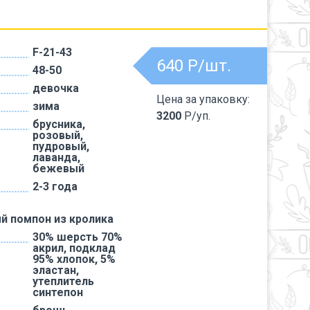
F-21-43
640
Р/шт.
48-50
девочка
Цена за упаковку:
зима
3200
Р/уп.
брусника,
розовый,
пудровый,
лаванда,
бежевый
2-3 года
й помпон из кролика
30% шерсть 70%
акрил, подклад
95% хлопок, 5%
эластан,
утеплитель
синтепон