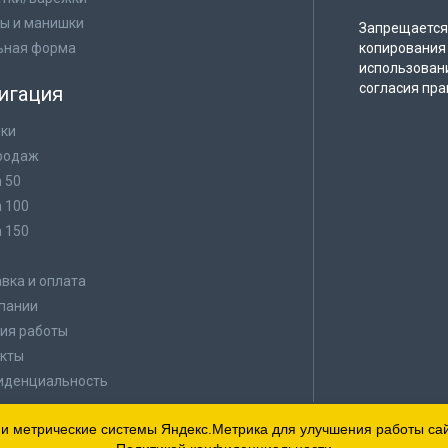
ы и манишки
Запрещается 
ьная форма
копирования 
использован
согласия пра
игация
ки
родаж
а 50
а 100
а 150
в
вка и оплата
пании
ия работы
кты
иденциальность
 и метрические системы Яндекс.Метрика для улучшения работы сайт