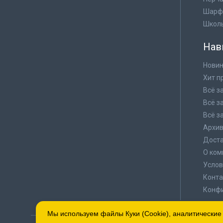
Шарф
Школ
Нав
Новин
Хит п
Всё з
Всё з
Всё з
Архи
Доста
О ком
Услов
Конта
Конф
Мы используем файлы Куки (Cookie), аналитические