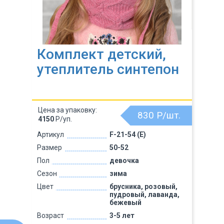
Комплект детский,
утеплитель синтепон
Цена за упаковку:
830
Р/шт.
4150
Р/уп.
Артикул
F-21-54 (Е)
Размер
50-52
Пол
девочка
Сезон
зима
Цвет
брусника, розовый,
пудровый, лаванда,
бежевый
Возраст
3-5 лет