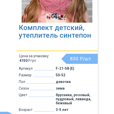
Комплект детский,
утеплитель синтепон
Цена за упаковку:
830
Р/шт.
4150
Р/уп.
Артикул
F-21-58 (Е)
Размер
50-52
Пол
девочка
Сезон
зима
Цвет
брусника, розовый,
пудровый, лаванда,
бежевый
Возраст
3-5 лет