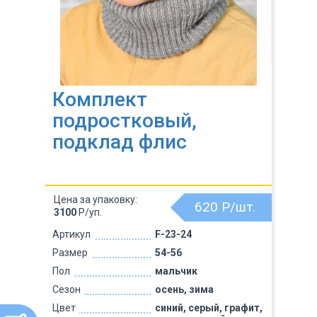
Комплект
подростковый,
подклад флис
Цена за упаковку:
620
Р/шт.
3100
Р/уп.
Артикул
F-23-24
Размер
54-56
Пол
мальчик
Сезон
осень, зима
Цвет
синий, серый, графит,