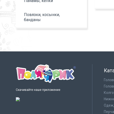
Панамы, кепки
Повязки, косынки,
банданы
Кат
Голов
Голов
Скачивайте наше приложение
Колго
Нижне
Одеж
Перча