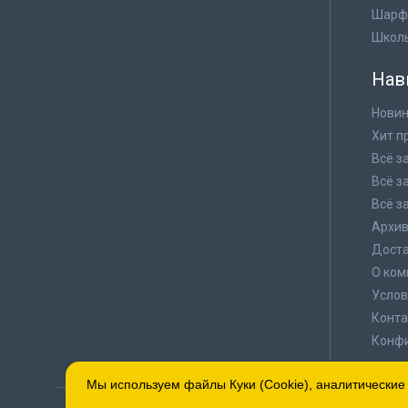
Шарф
Школ
Нав
Новин
Хит п
Всё з
Всё з
Всё з
Архи
Доста
О ком
Услов
Конта
Конф
Мы используем файлы Куки (Cookie), аналитические