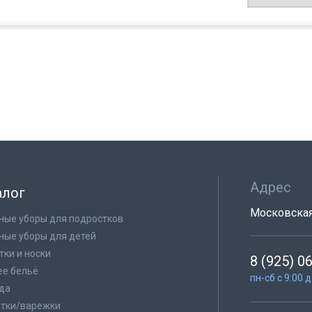
Адрес
алог
Московская 
ные уборы для подростков
ные уборы для детей
тки и носки
8 (925) 0
е бельё
пн-сб с 9:00 
да
тки/варежки