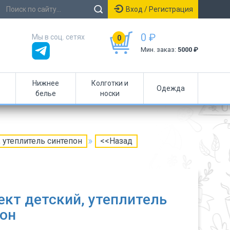
Вход / Регистрация
0 ₽
Мы в соц. сетях
0
Мин. заказ:
5000 ₽
Нижнее
Колготки и
Одежда
белье
носки
 утеплитель синтепон
<<Назад
кт детский, утеплитель
он