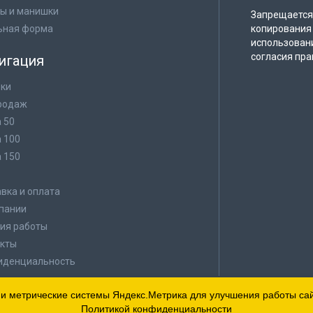
ы и манишки
Запрещается 
ьная форма
копирования 
использован
согласия пра
игация
ки
родаж
а 50
а 100
а 150
в
вка и оплата
пании
ия работы
кты
иденциальность
 и метрические системы Яндекс.Метрика для улучшения работы сайт
Политикой конфиденциальности