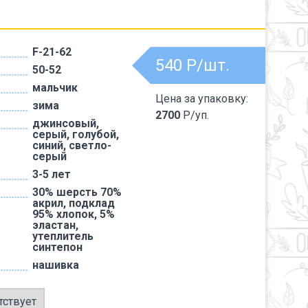
F-21-62
540
Р/шт.
50-52
мальчик
Цена за упаковку:
зима
2700
Р/уп.
джинсовый,
серый, голубой,
синий, светло-
серый
3-5 лет
30% шерсть 70%
акрил, подклад
95% хлопок, 5%
эластан,
утеплитель
синтепон
нашивка
тствует