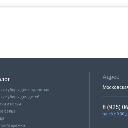
Адрес
алог
Московская 
ные уборы для подростков
ные уборы для детей
тки и носки
8 (925) 0
е бельё
пн-сб с 9:00 
да
тки/варежки