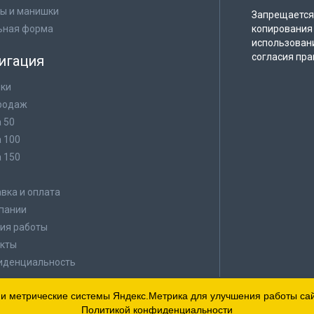
ы и манишки
Запрещается 
ьная форма
копирования 
использован
согласия пра
игация
ки
родаж
а 50
а 100
а 150
в
вка и оплата
пании
ия работы
кты
иденциальность
 и метрические системы Яндекс.Метрика для улучшения работы сайт
Политикой конфиденциальности