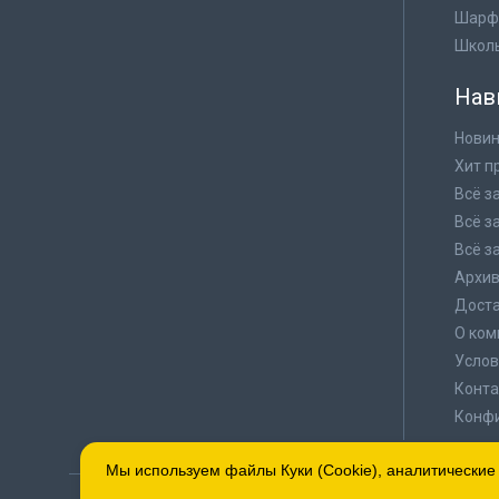
Шарф
Школ
Нав
Новин
Хит п
Всё з
Всё з
Всё з
Архи
Доста
О ком
Услов
Конта
Конф
Мы используем файлы Куки (Cookie), аналитические