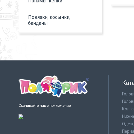
Панамы, кепки
Повязки, косынки,
банданы
Кат
Голов
Голов
Скачивайте наше приложение
Колго
Нижне
Одеж
Перча