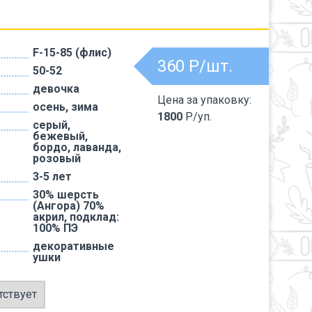
F-15-85 (флис)
360
Р/шт.
50-52
девочка
Цена за упаковку:
осень, зима
1800
Р/уп.
серый,
бежевый,
бордо, лаванда,
розовый
3-5 лет
30% шерсть
(Ангора) 70%
акрил, подклад:
100% ПЭ
декоративные
ушки
тствует