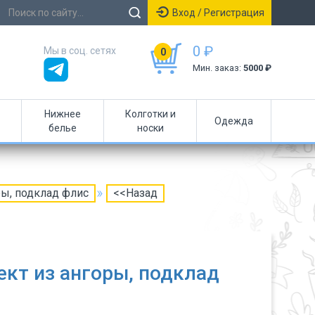
Вход / Регистрация
0 ₽
Мы в соц. сетях
0
Мин. заказ:
5000 ₽
Нижнее
Колготки и
Одежда
белье
носки
ры, подклад флис
<<Назад
кт из ангоры, подклад