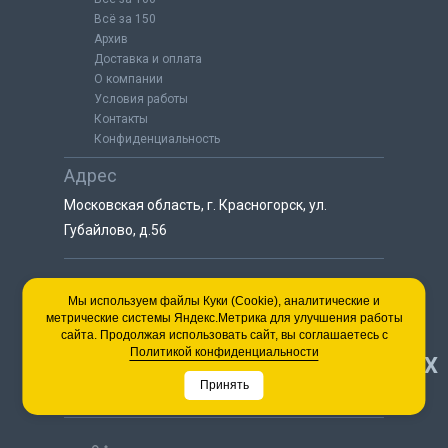
Всё за 150
Архив
Доставка и оплата
О компании
Условия работы
Контакты
Конфиденциальность
Адрес
Московская область, г. Красногорск, ул.
Губайлово, д.56
8 (925) 064-55-25
Мы используем файлы Куки (Cookie), аналитические и
метрические системы Яндекс.Метрика для улучшения работы
пн-сб с 9:00 до 18:00
сайта. Продолжая использовать сайт, вы соглашаетесь с
8 (495) 563-03-35
Политикой конфиденциальности
НАВЕРХ
пн-сб с 9:00 до 18:00
Принять