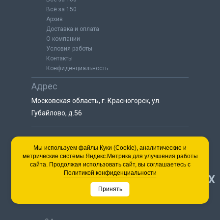
Всё за 150
Архив
Доставка и оплата
О компании
Условия работы
Контакты
Конфиденциальность
Адрес
Московская область, г. Красногорск, ул.
Губайлово, д.56
8 (925) 064-55-25
Мы используем файлы Куки (Cookie), аналитические и
метрические системы Яндекс.Метрика для улучшения работы
пн-сб с 9:00 до 18:00
сайта. Продолжая использовать сайт, вы соглашаетесь с
8 (495) 563-03-35
Политикой конфиденциальности
НАВЕРХ
пн-сб с 9:00 до 18:00
Принять