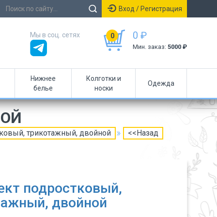
Вход / Регистрация
0 ₽
Мы в соц. сетях
0
Мин. заказ:
5000 ₽
Нижнее
Колготки и
Одежда
белье
носки
НОЙ
ковый, трикотажный, двойной
<<Назад
ект подростковый,
тажный, двойной