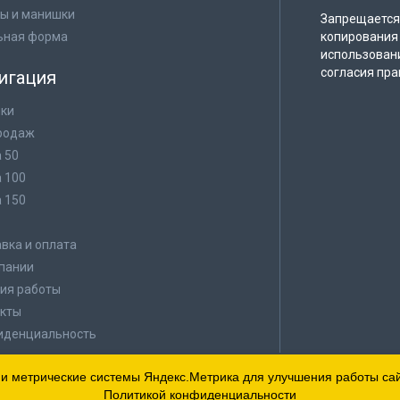
ы и манишки
Запрещается 
ьная форма
копирования 
использован
согласия пра
игация
ки
родаж
а 50
а 100
а 150
в
вка и оплата
пании
ия работы
кты
иденциальность
 и метрические системы Яндекс.Метрика для улучшения работы сайт
Политикой конфиденциальности