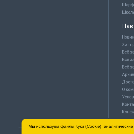
Шарф
Школ
Нав
Новин
Хит п
Всё з
Всё з
Всё з
Архи
Доста
О ком
Услов
Конта
Конф
Мы используем файлы Куки (Cookie), аналитические