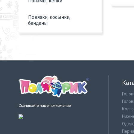
Панамы, кепки
Повязки, косынки,
банданы
Кат
Голов
Голов
Скачивайте наше приложение
Колго
Нижне
Одеж
Перча