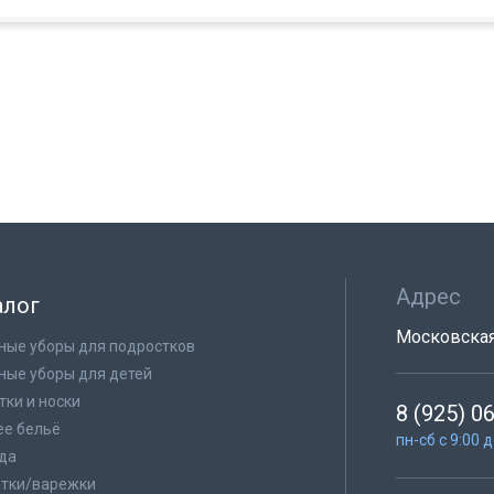
Адрес
алог
Московская 
ные уборы для подростков
ные уборы для детей
тки и носки
8 (925) 0
е бельё
пн-сб с 9:00 
да
тки/варежки