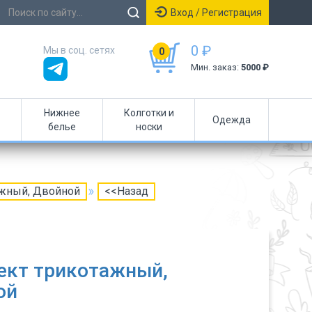
Вход / Регистрация
0 ₽
Мы в соц. сетях
0
Мин. заказ:
5000 ₽
Нижнее
Колготки и
Одежда
белье
носки
ажный, Двойной
<<Назад
ект трикотажный,
ой