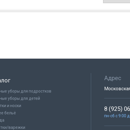
Адрес
алог
Московская 
ные уборы для подростков
ные уборы для детей
тки и носки
8 (925) 0
е бельё
пн-сб с 9:00 
да
тки/варежки