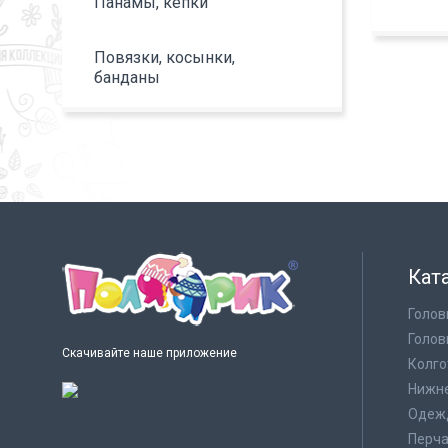
Панамы, кепки
Повязки, косынки,
банданы
Кат
Голов
Голов
Скачивайте наше приложение
Колго
Нижне
Одеж
Перча