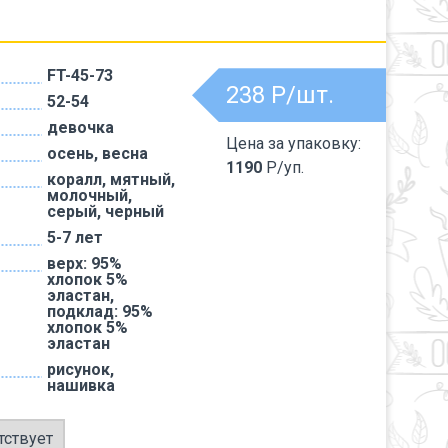
FT-45-73
238
Р/шт.
52-54
девочка
Цена за упаковку:
осень, весна
1190
Р/уп.
коралл, мятный,
молочный,
серый, черный
5-7 лет
верх: 95%
хлопок 5%
эластан,
подклад: 95%
хлопок 5%
эластан
рисунок,
нашивка
тствует