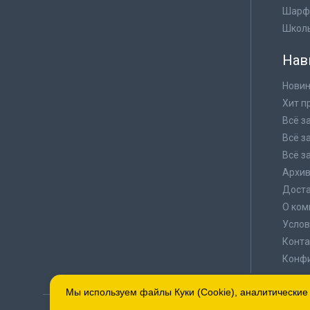
Шарф
Школ
Нав
Новин
Хит п
Всё з
Всё з
Всё з
Архи
Доста
О ком
Услов
Конта
Конф
Мы используем файлы Куки (Cookie), аналитические