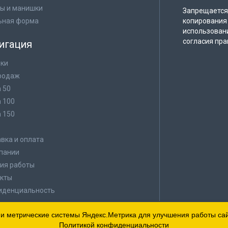
ы и манишки
Запрещается 
ьная форма
копирования 
использован
согласия пра
игация
ки
родаж
а 50
а 100
а 150
в
вка и оплата
пании
ия работы
кты
иденциальность
 и метрические системы Яндекс.Метрика для улучшения работы сайт
Политикой конфиденциальности