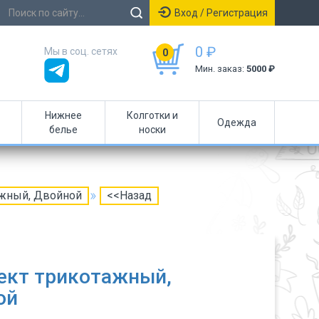
Вход / Регистрация
0 ₽
Мы в соц. сетях
0
Мин. заказ:
5000 ₽
Нижнее
Колготки и
Одежда
белье
носки
ажный, Двойной
<<Назад
ект трикотажный,
ой