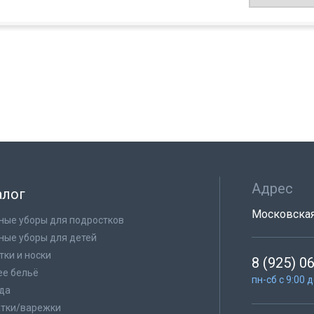
Адрес
алог
Московская 
ные уборы для подростков
ные уборы для детей
тки и носки
8 (925) 0
е бельё
пн-сб с 9:00 
да
тки/варежки