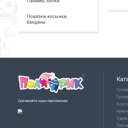
Панамы, кепки
Повязки, косынки,
банданы
Кат
Голов
Голов
Скачивайте наше приложение
Колго
Нижне
Одеж
Перча