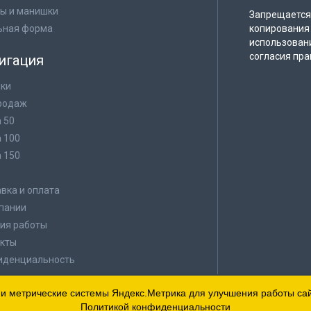
ы и манишки
Запрещается 
ьная форма
копирования 
использован
согласия пра
игация
ки
родаж
а 50
а 100
а 150
в
вка и оплата
пании
ия работы
кты
иденциальность
 и метрические системы Яндекс.Метрика для улучшения работы сайт
Политикой конфиденциальности