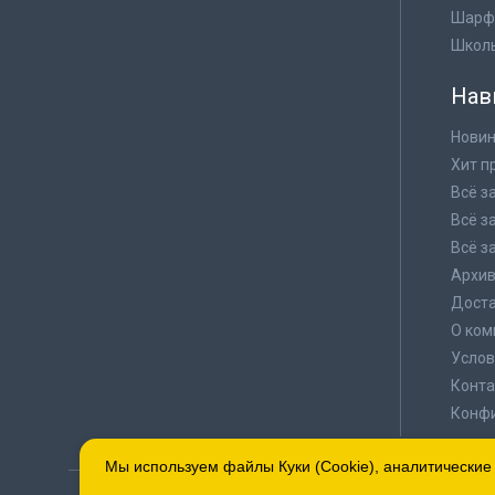
Шарф
Школ
Нав
Новин
Хит п
Всё з
Всё з
Всё з
Архи
Доста
О ком
Услов
Конта
Конф
Мы используем файлы Куки (Cookie), аналитические