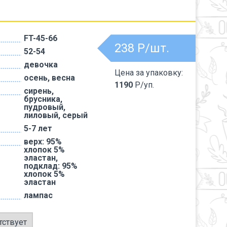
FT-45-66
238
Р/шт.
52-54
девочка
Цена за упаковку:
осень, весна
1190
Р/уп.
сирень,
брусника,
пудровый,
лиловый, серый
5-7 лет
верх: 95%
хлопок 5%
эластан,
подклад: 95%
хлопок 5%
эластан
лампас
тствует