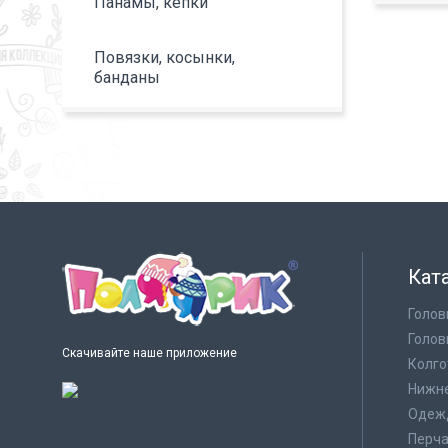
Панамы, кепки
Повязки, косынки,
банданы
Кат
Голов
Голов
Скачивайте наше приложение
Колго
Нижне
Одеж
Перча