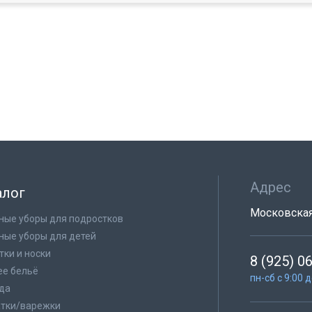
Адрес
алог
Московская 
ные уборы для подростков
ные уборы для детей
тки и носки
8 (925) 0
е бельё
пн-сб с 9:00 
да
тки/варежки