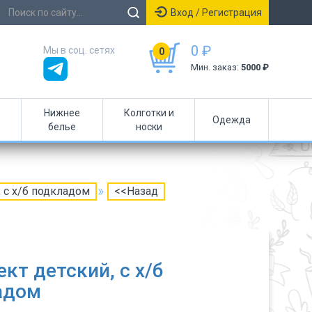
Вход / Регистрация
0 ₽
Мы в соц. сетях
0
Мин. заказ:
5000 ₽
Нижнее
Колготки и
Одежда
белье
носки
 с х/б подкладом
<<Назад
кт детский, с х/б
адом