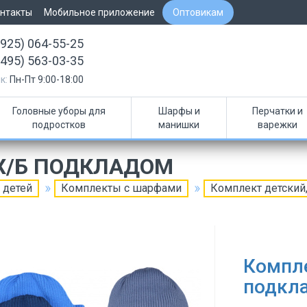
нтакты
Мобильное приложение
Оптовикам
(925) 064-55-25
(495) 563-03-35
к:
Пн-Пт 9:00-18:00
Головные уборы для
Шарфы и
Перчатки и
подростков
манишки
варежки
 Х/Б ПОДКЛАДОМ
 детей
Комплекты с шарфами
Комплект детский,
Компле
подкл