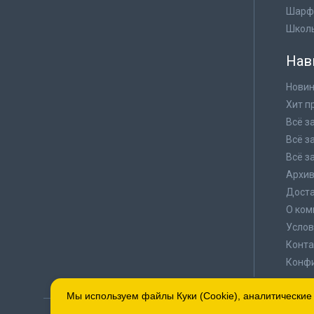
Шарф
Школ
Нав
Новин
Хит п
Всё з
Всё з
Всё з
Архи
Доста
О ком
Услов
Конта
Конф
Мы используем файлы Куки (Cookie), аналитические