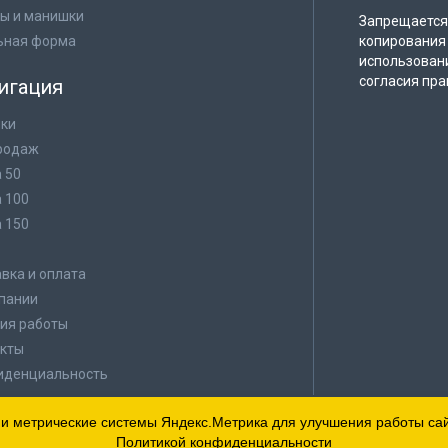
ы и манишки
Запрещается 
ьная форма
копирования 
использован
согласия пра
игация
ки
родаж
а 50
а 100
а 150
в
вка и оплата
пании
ия работы
кты
иденциальность
 и метрические системы Яндекс.Метрика для улучшения работы сайт
Политикой конфиденциальности