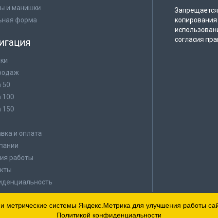
ы и манишки
Запрещается 
ьная форма
копирования 
использован
согласия пра
игация
ки
родаж
а 50
а 100
а 150
в
вка и оплата
пании
ия работы
кты
иденциальность
 и метрические системы Яндекс.Метрика для улучшения работы сайт
Политикой конфиденциальности