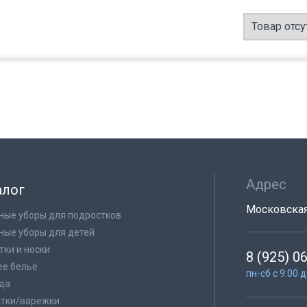
Товар отсу
Адрес
алог
Московская 
ные уборы для подростков
ные уборы для детей
тки и носки
8 (925) 0
е бельё
пн-сб с 9:00 
да
тки/варежки