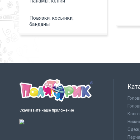
Панамы, кепки
Повязки, косынки,
банданы
Кат
Голов
Голов
Скачивайте наше приложение
Колго
Нижне
Одеж
Перча