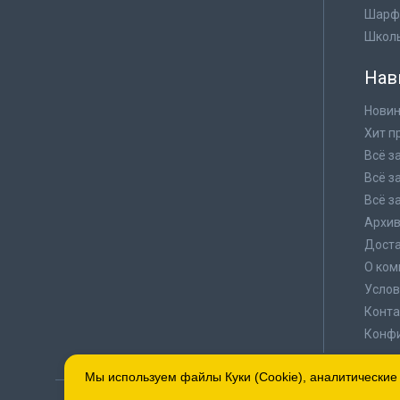
Шарф
Школ
Нав
Новин
Хит п
Всё з
Всё з
Всё з
Архи
Доста
О ком
Услов
Конта
Конф
Мы используем файлы Куки (Cookie), аналитические