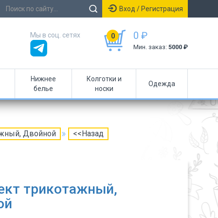
Вход / Регистрация
0 ₽
Мы в соц. сетях
0
Мин. заказ:
5000 ₽
Нижнее
Колготки и
Одежда
белье
носки
ажный, Двойной
<<Назад
ект трикотажный,
ой