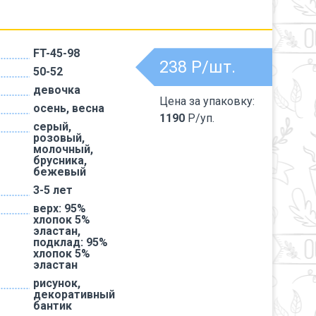
FT-45-98
238
Р/шт.
50-52
девочка
Цена за упаковку:
осень, весна
1190
Р/уп.
серый,
розовый,
молочный,
брусника,
бежевый
3-5 лет
верх: 95%
хлопок 5%
эластан,
подклад: 95%
хлопок 5%
эластан
рисунок,
декоративный
бантик