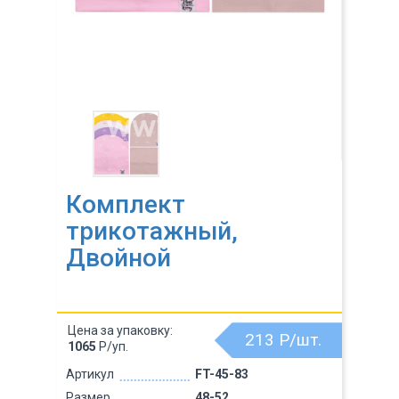
Комплект
трикотажный,
Двойной
Цена за упаковку:
213
Р/шт.
1065
Р/уп.
Артикул
FT-45-83
Размер
48-52