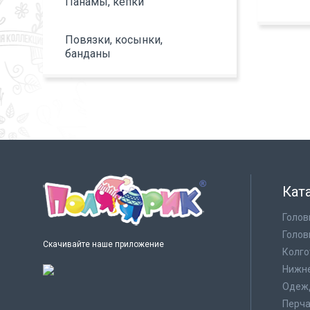
Панамы, кепки
Повязки, косынки,
банданы
Кат
Голов
Голов
Скачивайте наше приложение
Колго
Нижне
Одеж
Перча