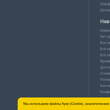
Шарф
Школ
Нав
Новин
Хит п
Всё з
Всё з
Всё з
Архи
Доста
О ком
Услов
Конта
Конф
Мы используем файлы Куки (Cookie), аналитические