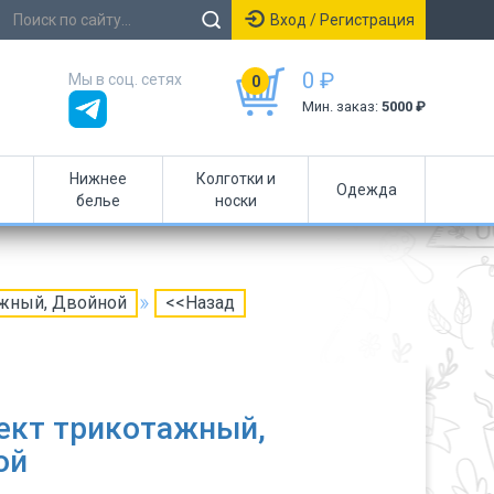
Вход / Регистрация
0 ₽
Мы в соц. сетях
0
Мин. заказ:
5000 ₽
Нижнее
Колготки и
Одежда
белье
носки
ажный, Двойной
<<Назад
ект трикотажный,
ой