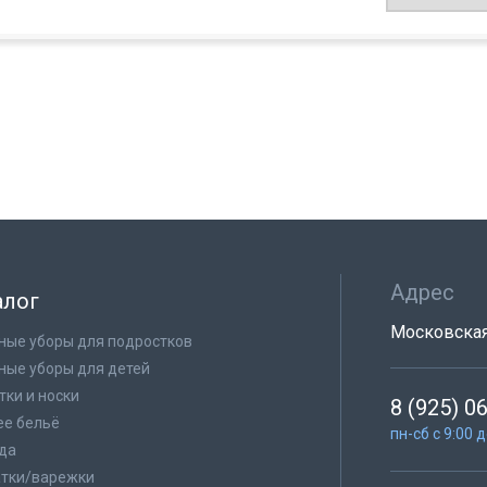
Адрес
алог
Московская 
ные уборы для подростков
ные уборы для детей
тки и носки
8 (925) 0
е бельё
пн-сб с 9:00 
да
тки/варежки