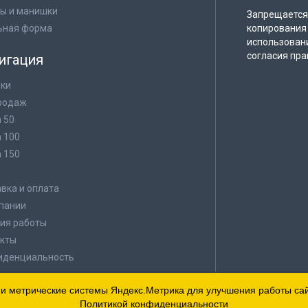
ы и манишки
Запрещается 
ьная форма
копирования 
использован
согласия пра
игация
ки
родаж
а 50
а 100
а 150
в
вка и оплата
пании
ия работы
кты
иденциальность
 и метрические системы Яндекс.Метрика для улучшения работы сайт
Политикой конфиденциальности