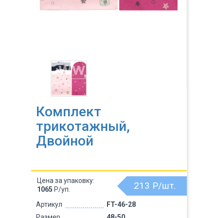
Комплект
трикотажный,
Двойной
Цена за упаковку:
213
Р/шт.
1065
Р/уп.
Артикул
FT-46-28
Размер
48-50