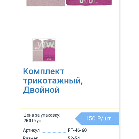
Комплект
трикотажный,
Двойной
Цена за упаковку:
150
Р/шт.
750
Р/уп.
Артикул
FT-46-60
Размер
52-54