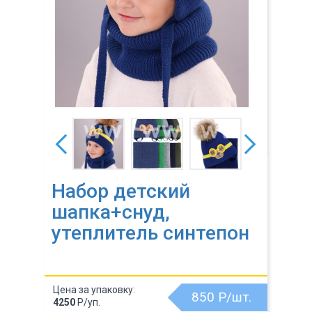
Набор детский
шапка+снуд,
утеплитель синтепон
Цена за упаковку:
850
Р/шт.
4250
Р/уп.