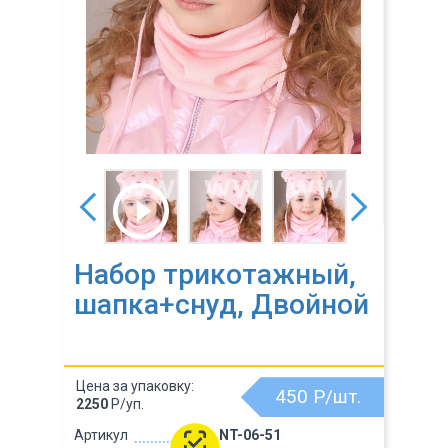
Набор трикотажный,
шапка+снуд, Двойной
Цена за упаковку:
450
Р/шт.
2250
Р/уп.
Артикул
NT-06-51