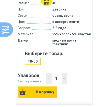
Размер
48-50
Пол
девочка
Сезон
осень, весна
Цвет
в ассортименте
Возраст
2-3 года
Материал
95% хлопок 5% эластан
Декор
модный принт
"бантики"
Выберите товар:
48-50
Упаковок:
-
+
5 шт. в упаковке