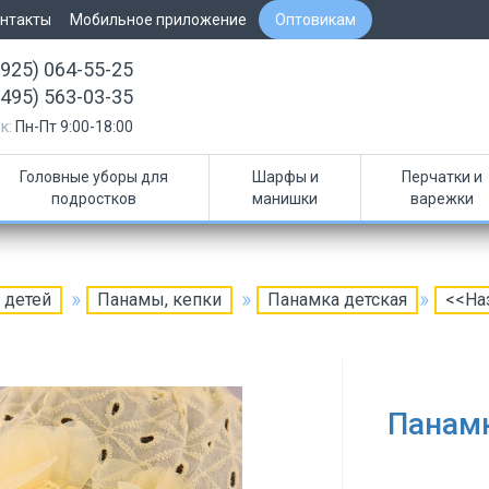
нтакты
Мобильное приложение
Оптовикам
(925) 064-55-25
(495) 563-03-35
к:
Пн-Пт 9:00-18:00
Головные уборы для
Шарфы и
Перчатки и
подростков
манишки
варежки
 детей
Панамы, кепки
Панамка детская
<<На
Панамк