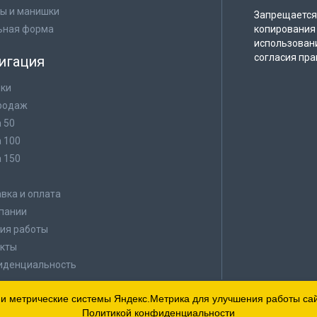
ы и манишки
Запрещается 
ьная форма
копирования 
использован
согласия пра
игация
ки
родаж
а 50
а 100
а 150
в
вка и оплата
пании
ия работы
кты
иденциальность
 и метрические системы Яндекс.Метрика для улучшения работы сайт
Политикой конфиденциальности