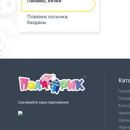
Панамы, кепки
Повязки, косынки,
банданы
Кат
Голов
Голов
Скачивайте наше приложение
Колго
Нижне
Одеж
Перча