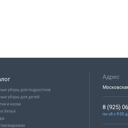
Адрес
алог
Московская 
ные уборы для подростков
ные уборы для детей
тки и носки
8 (925) 0
е бельё
пн-сб с 9:00 
да
тки/варежки