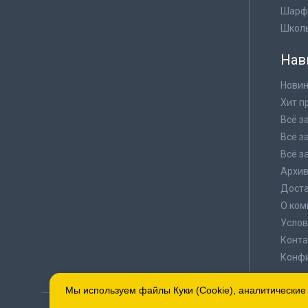
Шарф
Школ
Нав
Новин
Хит п
Всё з
Всё з
Всё з
Архи
Доста
О ком
Услов
Конта
Конф
Мы используем файлы Куки (Cookie), аналитические