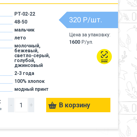
PT-02-22
320
Р/шт.
48-50
мальчик
Цена за упаковку:
лето
1600
Р/уп.
молочный,
бежевый,
светло-серый,
голубой,
джинсовый
2-3 года
100% хлопок
модный принт
:
-
+
е