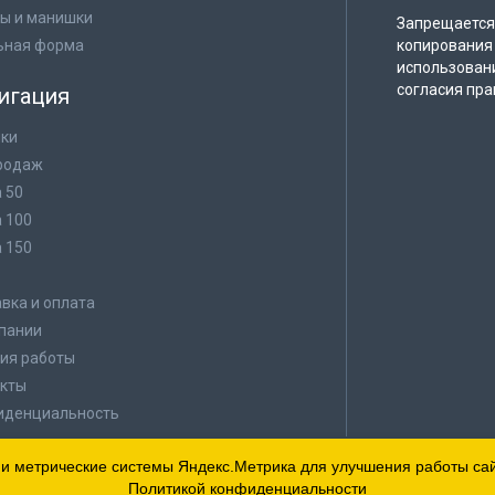
ы и манишки
Запрещается 
ьная форма
копирования 
использован
согласия пра
игация
ки
родаж
а 50
а 100
а 150
в
вка и оплата
пании
ия работы
кты
иденциальность
 и метрические системы Яндекс.Метрика для улучшения работы сайт
Политикой конфиденциальности