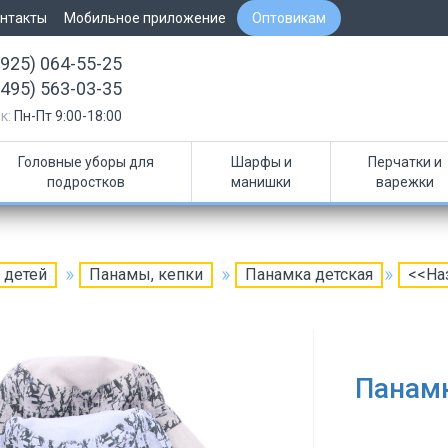
нтакты
Мобильное приложение
Оптовикам
(925) 064-55-25
(495) 563-03-35
к:
Пн-Пт 9:00-18:00
Головные уборы для
Шарфы и
Перчатки и
подростков
манишки
варежки
 детей
Панамы, кепки
Панамка детская
<<На
Панамк