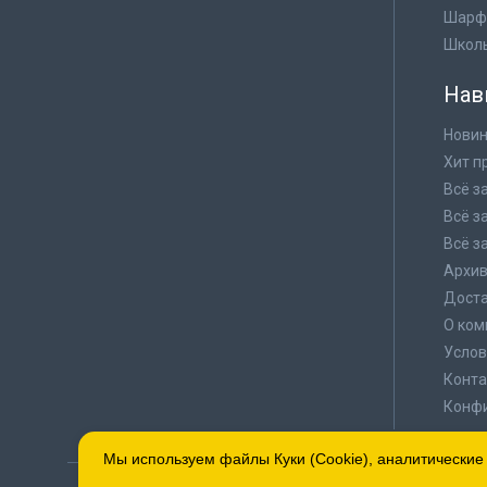
Шарф
Школ
Нав
Новин
Хит п
Всё з
Всё з
Всё з
Архи
Доста
О ком
Услов
Конта
Конф
Мы используем файлы Куки (Cookie), аналитические