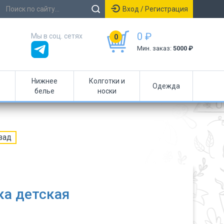
Вход / Регистрация
0 ₽
Мы в соц. сетях
0
Мин. заказ:
5000 ₽
Нижнее
Колготки и
Одежда
белье
носки
зад
а детская