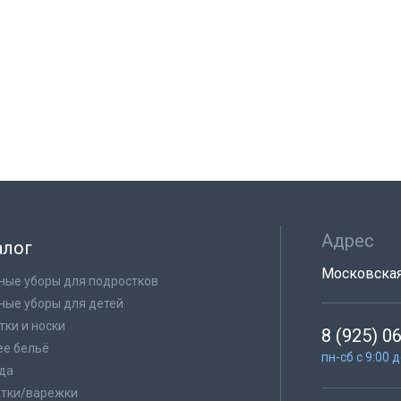
Адрес
алог
Московская 
ные уборы для подростков
ные уборы для детей
тки и носки
8 (925) 0
е бельё
пн-сб с 9:00 
да
тки/варежки