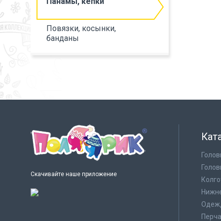
Панамы, кепки
Повязки, косынки,
банданы
Кат
Голов
Голов
Скачивайте наше приложение
Колго
Нижне
Одеж
Перча