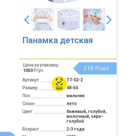
Панамка детская
Цена за упаковку:
210
Р/шт.
1050
Р/уп.
Артикул
TT-02-2
Размер
48-50
Пол
мальчик
Сезон
лето
Цвет
бежевый, голубой,
молочный, серо-
голубой
Возраст
2-3 года