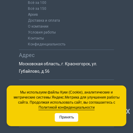
Всё за 100
Всё за 150
Архив
Доставка и оплата
О компании
Условия работы
Контакты
Конфиденциальность
Адрес
Московская область, г. Красногорск, ул.
Губайлово, д.56
8 (925) 064-55-25
Мы используем файлы Куки (Cookie), аналитические и
метрические системы Яндекс.Метрика для улучшения работы
пн-сб с 9:00 до 18:00
сайта. Продолжая использовать сайт, вы соглашаетесь с
8 (495) 563-03-35
Политикой конфиденциальности
НАВЕРХ
пн-сб с 9:00 до 18:00
Принять