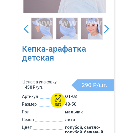
Кепка-арафатка
детская
Цена за упаковку:
290
Р/шт.
1450
Р/уп.
Артикул
OT-03
Размер
48-50
Пол
мальчик
Сезон
лето
Цвет
голубой, светло-
голубой, бежевый,