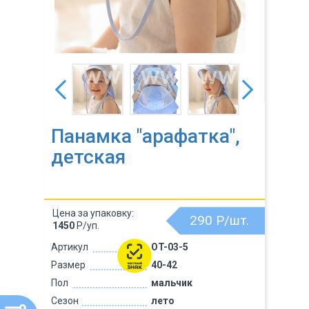
Панамка "арафатка",
детская
Цена за упаковку:
290
Р/шт.
1450
Р/уп.
Артикул
OT-03-5
Размер
40-42
Пол
мальчик
Сезон
лето