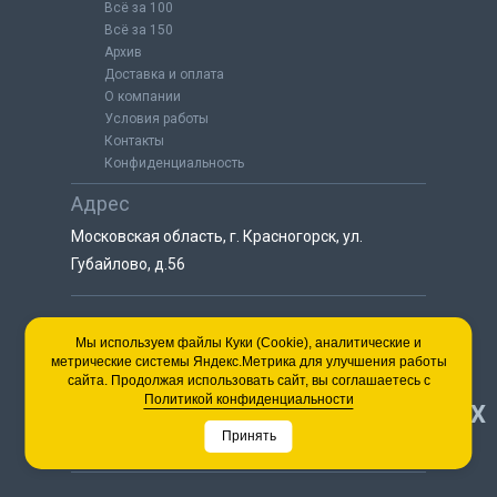
Всё за 100
Всё за 150
Архив
Доставка и оплата
О компании
Условия работы
Контакты
Конфиденциальность
Адрес
Московская область, г. Красногорск, ул.
Губайлово, д.56
8 (925) 064-55-25
Мы используем файлы Куки (Cookie), аналитические и
метрические системы Яндекс.Метрика для улучшения работы
пн-сб с 9:00 до 18:00
сайта. Продолжая использовать сайт, вы соглашаетесь с
8 (495) 563-03-35
Политикой конфиденциальности
НАВЕРХ
пн-сб с 9:00 до 18:00
Принять