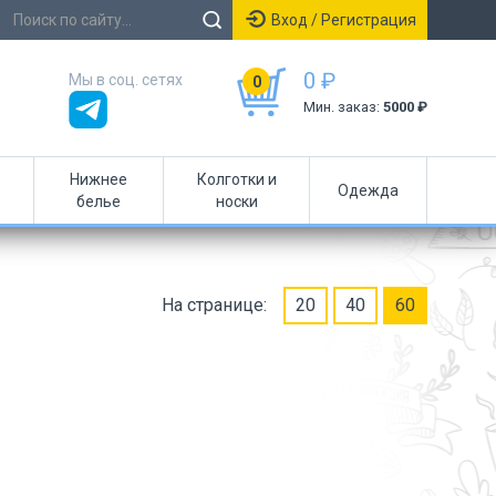
Вход / Регистрация
0 ₽
Мы в соц. сетях
0
Мин. заказ:
5000 ₽
Нижнее
Колготки и
Одежда
белье
носки
На странице:
20
40
60