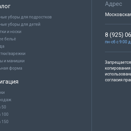
Адрес
алог
Московская 
ные уборы для подростков
ные уборы для детей
тки и носки
8 (925) 0
е бельё
пн-сб с 9:00 
да
тки/варежки
ы и манишки
Запрещается 
ьная форма
копирования 
использован
согласия пра
игация
ки
родаж
а 50
а 100
а 150
в