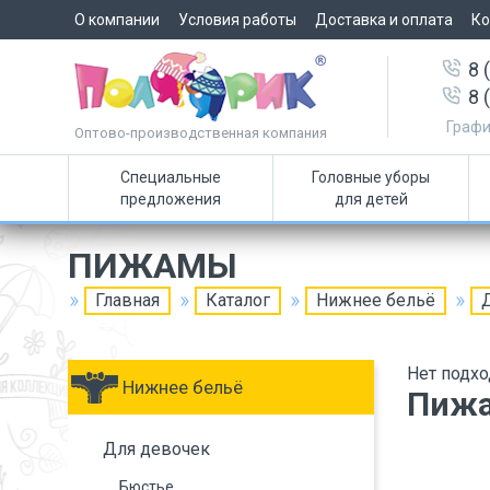
О компании
Условия работы
Доставка и оплата
Ко
8 
8 
Графи
Оптово-производственная компания
Специальные
Головные уборы
предложения
для детей
ПИЖАМЫ
Главная
Каталог
Нижнее бельё
Нет подхо
Нижнее бельё
Пиж
Для девочек
Бюстье