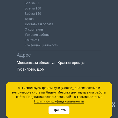
Всё за 50
Всё за 100
Всё за 150
Архив
Доставка и оплата
О компании
Условия работы
Контакты
Конфиденциальность
Адрес
Московская область, г. Красногорск, ул.
Губайлово, д.56
8 (925) 064-55-25
Мы используем файлы Куки (Cookie), аналитические и
метрические системы Яндекс.Метрика для улучшения работы
пн-сб с 9:00 до 18:00
сайта. Продолжая использовать сайт, вы соглашаетесь с
8 (495) 563-03-35
Политикой конфиденциальности
НАВЕРХ
пн-сб с 9:00 до 18:00
Принять