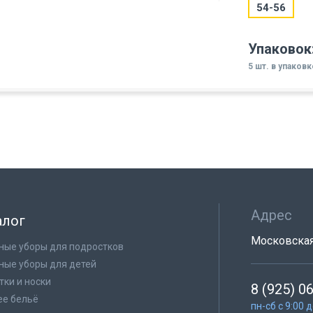
54-56
Упаковок
5 шт. в упаковк
Адрес
алог
Московская 
ные уборы для подростков
ные уборы для детей
тки и носки
8 (925) 0
е бельё
пн-сб с 9:00 