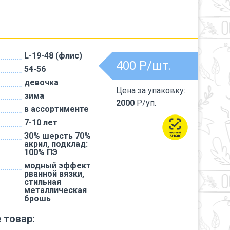
L-19-48 (флис)
400
Р/шт.
54-56
девочка
Цена за упаковку:
зима
2000
Р/уп.
в ассортименте
7-10 лет
30% шерсть 70%
акрил, подклад:
100% ПЭ
модный эффект
рванной вязки,
стильная
металлическая
брошь
 товар: