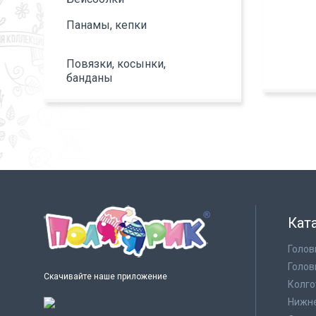
Панамы, кепки
Повязки, косынки,
банданы
Кат
Голов
Голов
Скачивайте наше приложение
Колго
Нижне