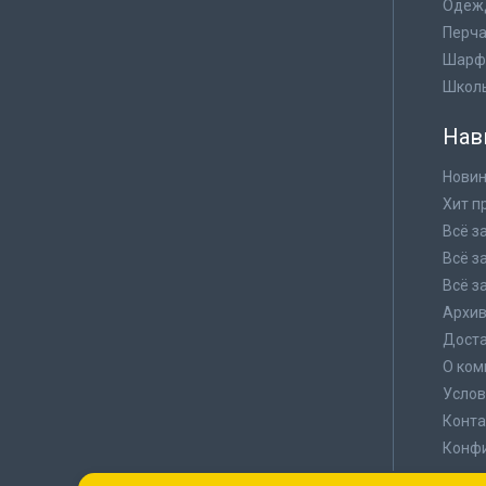
Одеж
Перча
Шарф
Школ
Нав
Новин
Хит п
Всё з
Всё з
Всё з
Архи
Доста
О ком
Услов
Конта
Конф