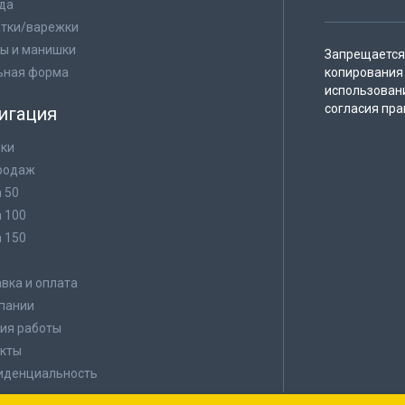
да
тки/варежки
ы и манишки
Запрещается 
ьная форма
копирования 
использован
согласия пра
игация
ки
родаж
а 50
а 100
а 150
в
вка и оплата
пании
ия работы
кты
иденциальность