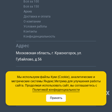
Всё за 100
Всё за 150
Архив
Доставка и оплата
О компании
Условия работы
Контакты
Конфиденциальность
Адрес
Московская область, г. Красногорск, ул.
Губайлово, д.56
8 (925) 064-55-25
Мы используем файлы Куки (Cookie), аналитические и
метрические системы Яндекс.Метрика для улучшения работы
пн-сб с 9:00 до 18:00
сайта. Продолжая использовать сайт, вы соглашаетесь с
8 (495) 563-03-35
Политикой конфиденциальности
НАВЕРХ
пн-сб с 9:00 до 18:00
Принять