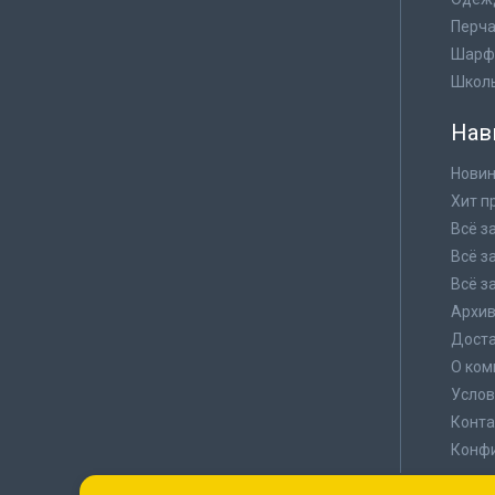
Перча
Шарф
Школ
Нав
Новин
Хит п
Всё з
Всё з
Всё з
Архи
Доста
О ком
Услов
Конта
Конф