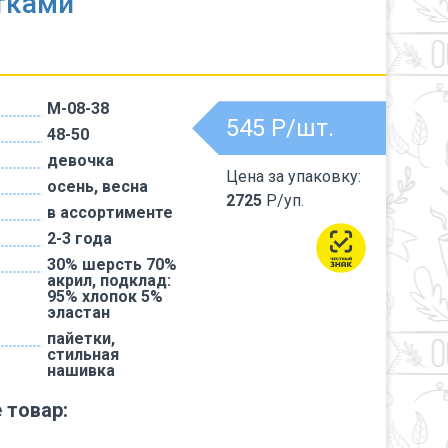
тками
M-08-38
545
Р/шт.
48-50
девочка
Цена за упаковку:
осень, весна
2725
Р/уп.
в ассортименте
2-3 года
30% шерсть 70%
акрил, подклад:
95% хлопок 5%
эластан
пайетки,
стильная
нашивка
 товар: