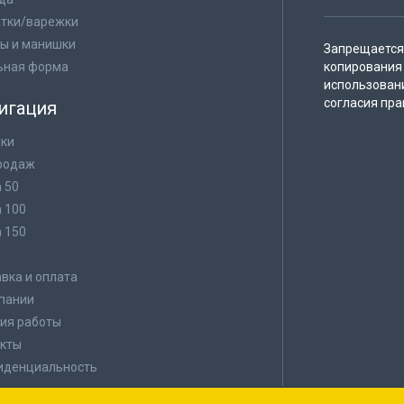
тки/варежки
ы и манишки
Запрещается 
ьная форма
копирования 
использован
согласия пра
игация
ки
родаж
а 50
а 100
а 150
в
вка и оплата
пании
ия работы
кты
иденциальность