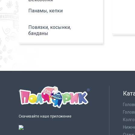
Панамы, кепки
Повязки, косынки,
банданы
Кат
Голов
Голов
Скачивайте наше приложение
Колго
Нижне
Одеж