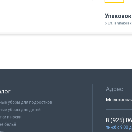
Упаковок
5 шт. в упаковк
Адрес
алог
Московская 
ные уборы для подростков
ные уборы для детей
тки и носки
8 (925) 0
е бельё
пн-сб с 9:00 
да