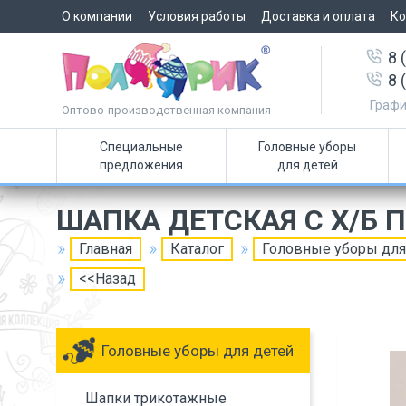
О компании
Условия работы
Доставка и оплата
Ко
8 
8 
Графи
Оптово-производственная компания
Специальные
Головные уборы
предложения
для детей
ШАПКА ДЕТСКАЯ С Х/Б 
Главная
Каталог
Головные уборы для
<<Назад
Головные уборы для детей
Шапки трикотажные