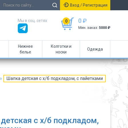
Вход / Регистрация
0 ₽
Мы в соц. сетях
0
Мин. заказ:
5000 ₽
Нижнее
Колготки и
Одежда
белье
носки
Шапка детская с х/б подкладом, с пайетками
детская с х/б подкладом,