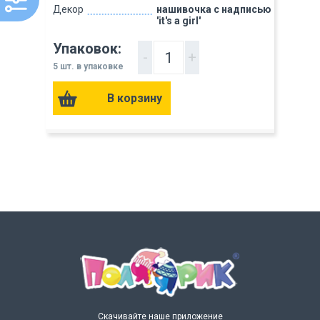
Декор
нашивочка с надписью
'it's a girl'
Упаковок:
-
+
5 шт. в упаковке
Скачивайте наше приложение