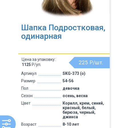
Шапка Подростковая,
одинарная
Цена за упаковку:
225
Р/шт.
1125
Р/уп.
Артикул
SKG-373 (о)
Размер
54-56
Пол
девочка
Сезон
осень, весна
Цвет
Коралл, крем, синий,
красный, белый,
бирюза, черный,
джинса
Возраст
8-10 лет