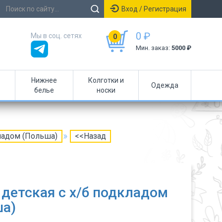
Вход / Регистрация
0 ₽
Мы в соц. сетях
0
Мин. заказ:
5000 ₽
Нижнее
Колготки и
Одежда
белье
носки
кладом (Польша)
<<Назад
детская с х/б подкладом
ша)