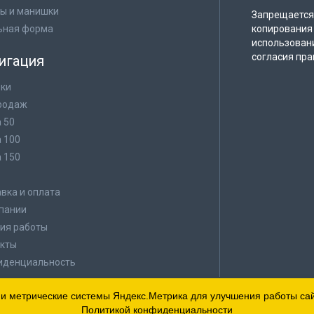
ы и манишки
Запрещается 
ьная форма
копирования 
использован
согласия пра
игация
ки
родаж
а 50
а 100
а 150
в
вка и оплата
пании
ия работы
кты
иденциальность
 и метрические системы Яндекс.Метрика для улучшения работы сайт
Политикой конфиденциальности