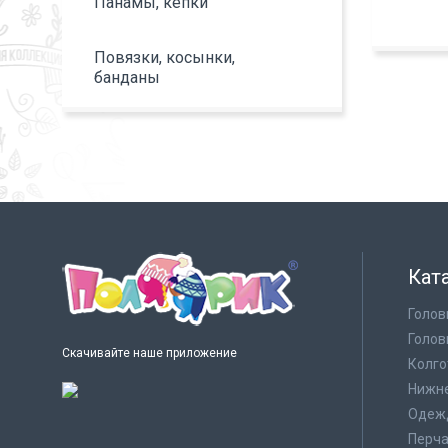
Панамы, кепки
Повязки, косынки,
банданы
Кат
Голов
Голов
Скачивайте наше приложение
Колго
Нижне
Одеж
Перча