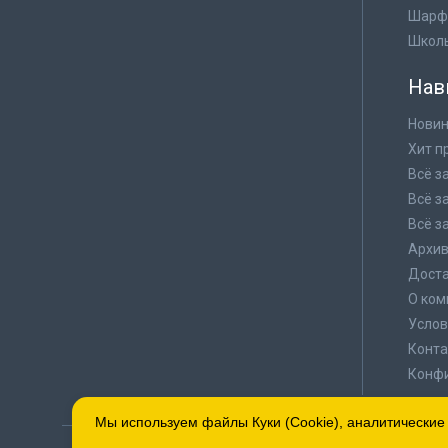
Шарф
Школ
Нав
Новин
Хит п
Всё з
Всё з
Всё з
Архи
Доста
О ком
Услов
Конта
Конф
Мы используем файлы Куки (Cookie), аналитические