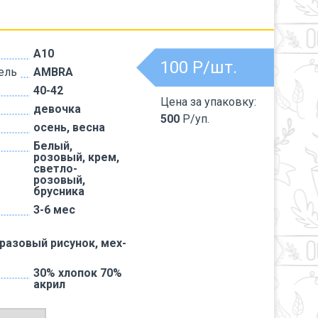
A10
100
Р/шт.
ель
AMBRA
40-42
Цена за упаковку:
девочка
500
Р/уп.
осень, весна
Белый,
розовый, крем,
светло-
розовый,
брусника
3-6 мес
тразовый рисунок, мех-
30% хлопок 70%
акрил