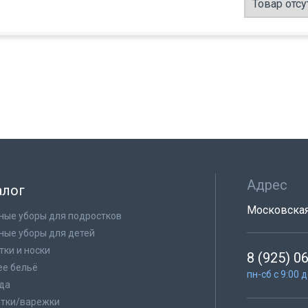
Товар отсу
Адрес
алог
Московская 
ные уборы для подростков
ные уборы для детей
тки и носки
8 (925) 0
е бельё
пн-сб с 9:00 
да
тки/варежки