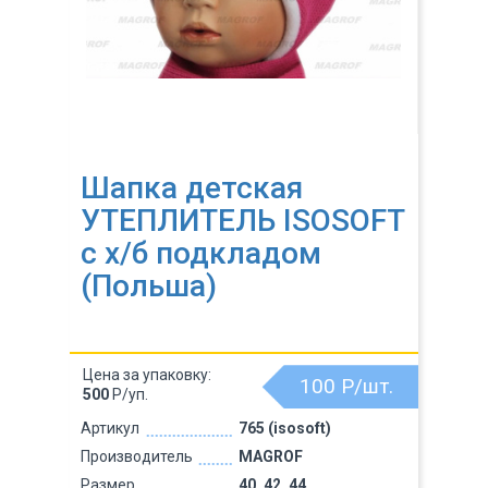
Шапка детская
УТЕПЛИТЕЛЬ ISOSOFT
с х/б подкладом
(Польша)
Цена за упаковку:
100
Р/шт.
500
Р/уп.
Артикул
765 (isosoft)
Производитель
MAGROF
Размер
40, 42, 44