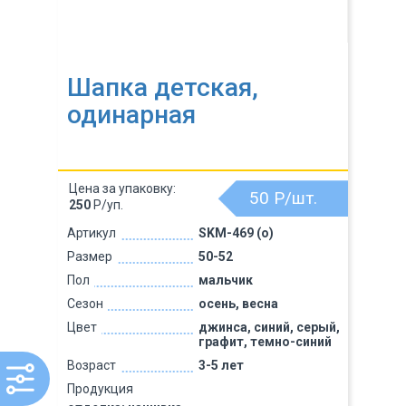
Шапка детская,
одинарная
Цена за упаковку:
50
Р/шт.
250
Р/уп.
Артикул
SKM-469 (о)
Размер
50-52
Пол
мальчик
Сезон
осень, весна
Цвет
джинса, синий, серый,
графит, темно-синий
Возраст
3-5 лет
Продукция