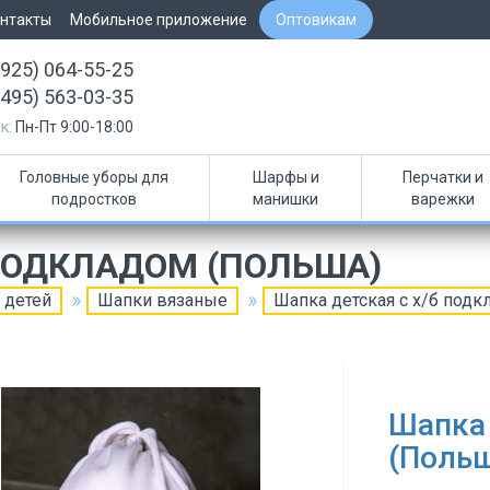
нтакты
Мобильное приложение
Оптовикам
(925) 064-55-25
(495) 563-03-35
к:
Пн-Пт 9:00-18:00
Головные уборы для
Шарфы и
Перчатки и
подростков
манишки
варежки
 ПОДКЛАДОМ (ПОЛЬША)
 детей
Шапки вязаные
Шапка детская с х/б под
Шапка 
(Поль