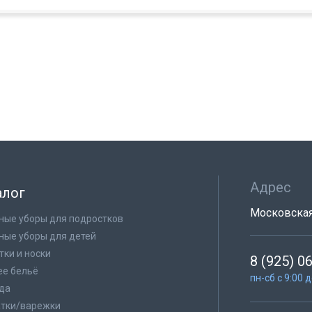
Адрес
алог
Московская 
ные уборы для подростков
ные уборы для детей
тки и носки
8 (925) 0
е бельё
пн-сб с 9:00 
да
тки/варежки