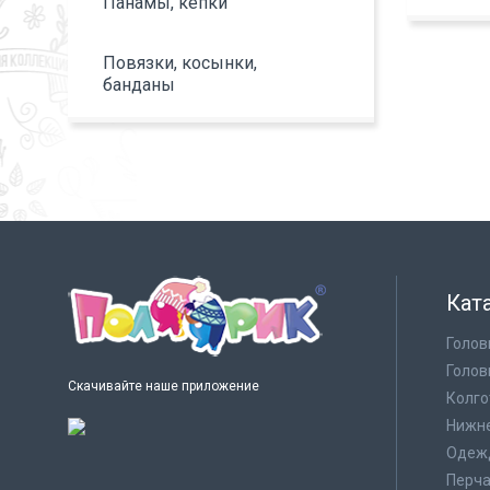
Панамы, кепки
Повязки, косынки,
банданы
Кат
Голов
Голов
Скачивайте наше приложение
Колго
Нижне
Одеж
Перча