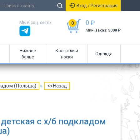
Вход / Регистрация
0 ₽
Мы в соц. сетях
0
Мин. заказ:
5000 ₽
Нижнее
Колготки и
Одежда
белье
носки
кладом (Польша)
<<Назад
детская с х/б подкладом
ша)