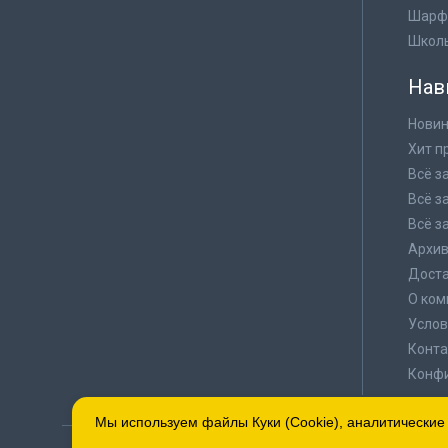
Шарф
Школ
Нав
Новин
Хит п
Всё з
Всё з
Всё з
Архи
Доста
О ком
Услов
Конта
Конф
Мы используем файлы Куки (Cookie), аналитические