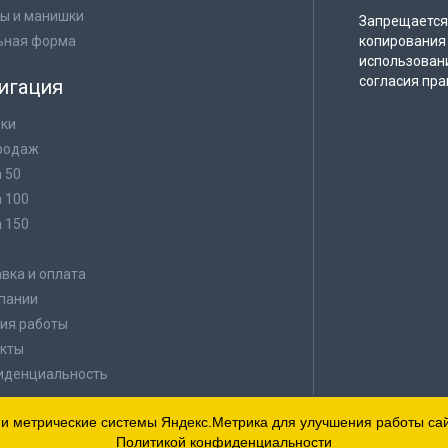
ы и манишки
Запрещается 
ьная форма
копирования 
использован
согласия пра
игация
ки
родаж
а 50
а 100
а 150
в
вка и оплата
пании
ия работы
кты
иденциальность
 и метрические системы Яндекс.Метрика для улучшения работы сайт
Политикой конфиденциальности