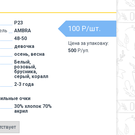
P23
100
Р/шт.
ель
AMBRA
48-50
Цена за упаковку:
девочка
500
Р/уп.
осень, весна
Белый,
розовый,
брусника,
серый, коралл
2-3 года
тильные очки
30% хлопок 70%
акрил
тствует