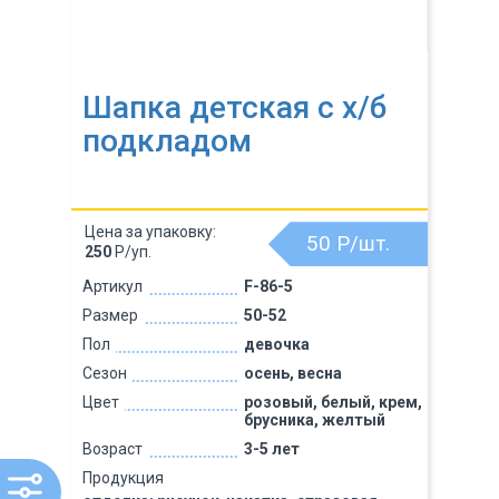
Шапка детская с х/б
подкладом
Цена за упаковку:
50
Р/шт.
250
Р/уп.
Артикул
F-86-5
Размер
50-52
Пол
девочка
Сезон
осень, весна
Цвет
розовый, белый, крем,
брусника, желтый
Возраст
3-5 лет
Продукция