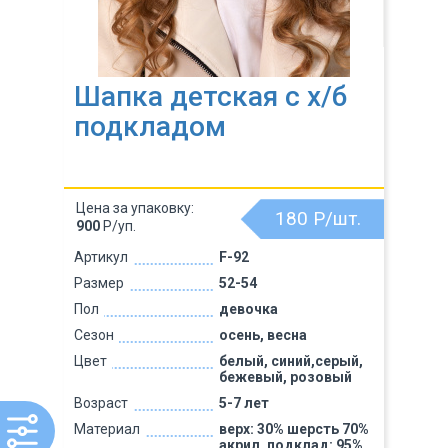
Шапка детская с х/б
подкладом
Цена за упаковку:
180
Р/шт.
900
Р/уп.
Артикул
F-92
Размер
52-54
Пол
девочка
Сезон
осень, весна
Цвет
белый, синий,серый,
бежевый, розовый
Возраст
5-7 лет
Материал
верх: 30% шерсть 70%
акрил, подклад: 95%