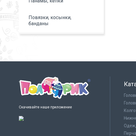
Панамы, кепки
Повязки, косынки,
банданы
Кат
Голов
Голов
Скачивайте наше приложение
Колго
Нижне
Одеж
Перча