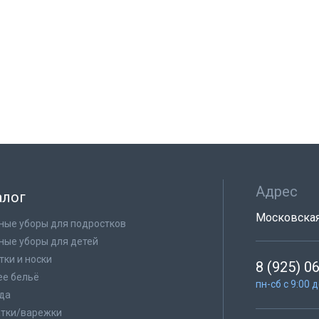
Адрес
алог
Московская 
ные уборы для подростков
ные уборы для детей
тки и носки
8 (925) 0
е бельё
пн-сб с 9:00 
да
тки/варежки