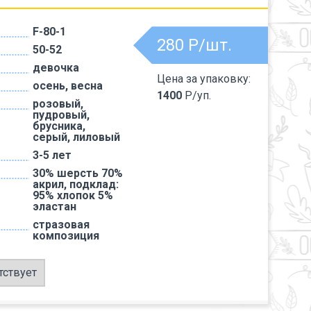
F-80-1
280
Р/шт.
50-52
девочка
Цена за упаковку:
осень, весна
1400
Р/уп.
розовый,
пудровый,
брусника,
серый, лиловый
3-5 лет
30% шерсть 70%
акрил, подклад:
95% хлопок 5%
эластан
стразовая
композиция
тствует