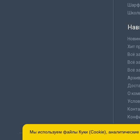
Шарф
Школ
Нав
Новин
Хит п
Всё з
Всё з
Всё з
Архи
Доста
О ком
Услов
Конта
Конф
Мы используем файлы Куки (Cookie), аналитические