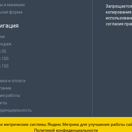
ы и манишки
Запрещается 
ьная форма
копирования 
использован
согласия пра
игация
ки
родаж
а 50
а 100
а 150
в
вка и оплата
пании
ия работы
кты
иденциальность
 и метрические системы Яндекс.Метрика для улучшения работы сайт
Политикой конфиденциальности