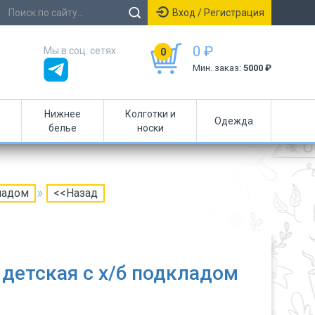
Вход / Регистрация
0 ₽
Мы в соц. сетях
0
Мин. заказ:
5000 ₽
Нижнее
Колготки и
Одежда
белье
носки
ладом
<<Назад
детская с х/б подкладом