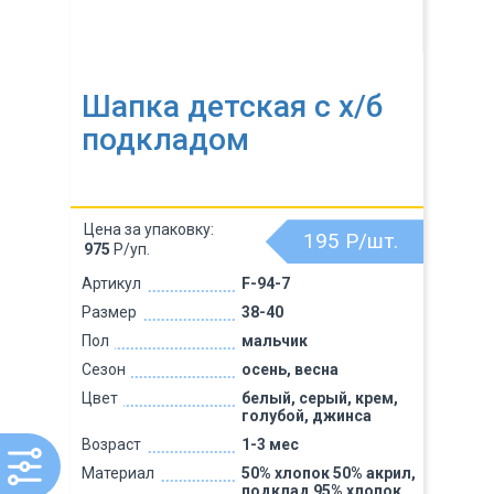
Шапка детская с х/б
подкладом
Цена за упаковку:
195
Р/шт.
975
Р/уп.
Артикул
F-94-7
Размер
38-40
Пол
мальчик
Сезон
осень, весна
Цвет
белый, серый, крем,
голубой, джинса
Возраст
1-3 мес
Материал
50% хлопок 50% акрил,
подклад 95% хлопок,