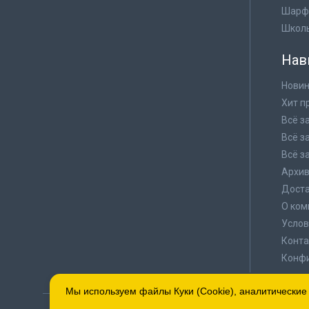
Шарф
Школ
Нав
Новин
Хит п
Всё з
Всё з
Всё з
Архи
Доста
О ком
Услов
Конта
Конф
Мы используем файлы Куки (Cookie), аналитические