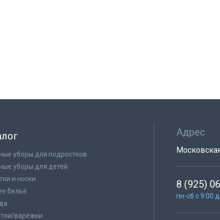
Адрес
алог
Московская 
ные уборы для подростков
ные уборы для детей
тки и носки
8 (925) 0
е бельё
пн-сб с 9:00 
да
тки/варежки