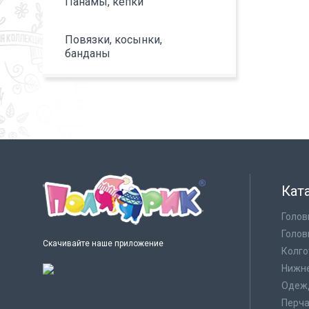
Панамы, кепки
Повязки, косынки,
банданы
Кат
Голов
Голов
Скачивайте наше приложение
Колго
Нижне
Одеж
Перча