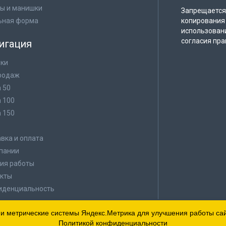
ы и манишки
Запрещается 
ьная форма
копирования 
использован
согласия пра
игация
ки
родаж
а 50
а 100
а 150
в
вка и оплата
пании
ия работы
кты
иденциальность
 и метрические системы Яндекс.Метрика для улучшения работы сайт
Политикой конфиденциальности