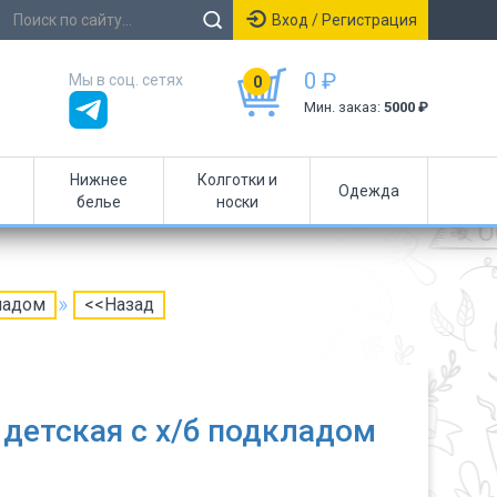
Вход / Регистрация
0 ₽
Мы в соц. сетях
0
Мин. заказ:
5000 ₽
Нижнее
Колготки и
Одежда
белье
носки
ладом
<<Назад
детская с х/б подкладом