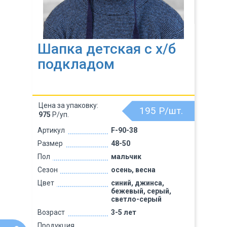
Шапка детская с х/б
подкладом
Цена за упаковку:
195
Р/шт.
975
Р/уп.
Артикул
F-90-38
Размер
48-50
Пол
мальчик
Сезон
осень, весна
Цвет
синий, джинса,
бежевый, серый,
светло-серый
Возраст
3-5 лет
Продукция