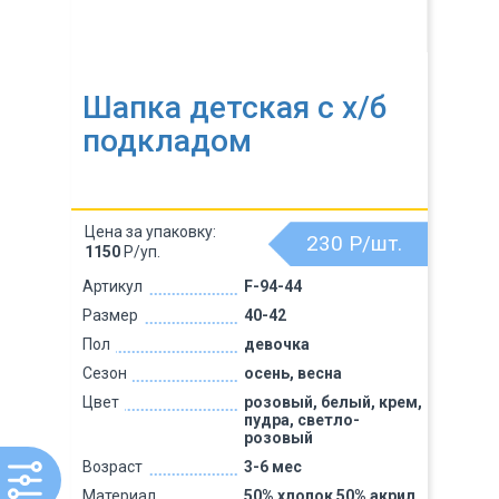
Шапка детская с х/б
подкладом
Цена за упаковку:
230
Р/шт.
1150
Р/уп.
Артикул
F-94-44
Размер
40-42
Пол
девочка
Сезон
осень, весна
Цвет
розовый, белый, крем,
пудра, светло-
розовый
Возраст
3-6 мес
Материал
50% хлопок 50% акрил,