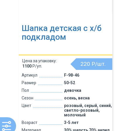
Шапка детская с х/б
подкладом
Цена за упаковку:
220
Р/шт.
1100
Р/уп.
Артикул
F-98-46
Размер
50-52
Пол
девочка
Сезон
осень, весна
Цвет
розовый, серый, синий,
светло-розовый,
молочный
Возраст
3-5 лет
Материал
30% шерсть 70% акрил,