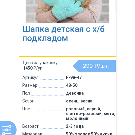
Шапка детская с х/б
подкладом
Цена за упаковку:
290
Р/шт.
1450
Р/уп.
Артикул
F-98-47
Размер
48-50
Пол
девочка
Сезон
осень, весна
Цвет
розовый, серый,
светло-розовый, мята,
молочный
Возраст
2-3 года
Материал
50% хлопок 50% акрил,