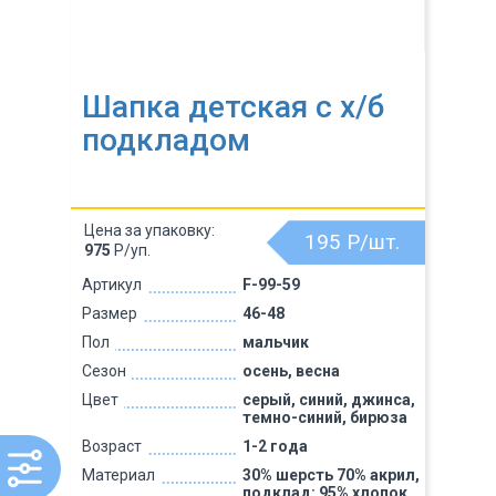
Шапка детская с х/б
подкладом
Цена за упаковку:
195
Р/шт.
975
Р/уп.
Артикул
F-99-59
Размер
46-48
Пол
мальчик
Сезон
осень, весна
Цвет
серый, синий, джинса,
темно-синий, бирюза
Возраст
1-2 года
Материал
30% шерсть 70% акрил,
подклад: 95% хлопок