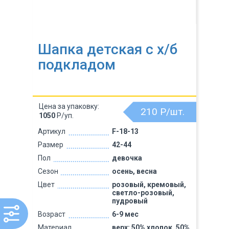
Шапка детская с х/б
подкладом
Цена за упаковку:
210
Р/шт.
1050
Р/уп.
Артикул
F-18-13
Размер
42-44
Пол
девочка
Сезон
осень, весна
Цвет
розовый, кремовый,
светло-розовый,
пудровый
Возраст
6-9 мес
Материал
верх: 50% хлопок, 50%